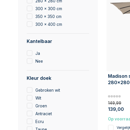
280 x 280 cm
300 x 300 cm
350 x 350 cm
300 x 400 cm
Kantelbaar
Ja
Nee
Madison s
Kleur doek
280x280 
Gebroken wit
Wit
149,99
Groen
139,00
Antraciet
Op voorra
Ecru
Vergelij
Taupe