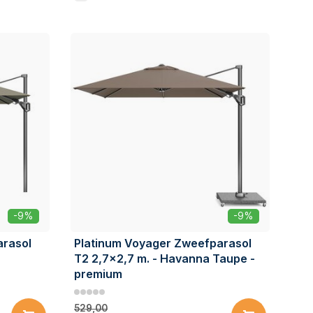
-9%
-9%
arasol
Platinum Voyager Zweefparasol
T2 2,7x2,7 m. - Havanna Taupe -
premium
529,00