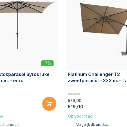
-7%
tokparasol Syros luxe
Platinum Challenger T2
cm. - ecru
zweefparasol - 3x3 m. - T
579,00
519,00
ad
Op voorraad
k dit product
Vergelijk dit product