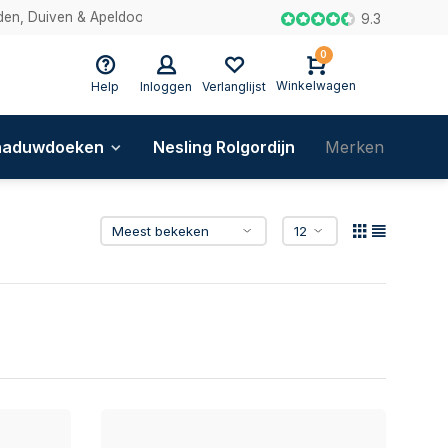
en, Duiven & Apeldoorn
9.3
0
Winkelwagen
Help
Inloggen
Verlanglijst
haduwdoeken
Nesling Rolgordijn
Merken
Blog