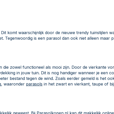
. Dit komt waarschijnlijk door de nieuwe trendy tuinstijlen w
n ziet. Tegenwoordig is een parasol dan ook niet alleen maar
n die zowel functioneel als mooi zijn. Door de vierkante vo
uwdekking in jouw tuin. Dit is nog handiger wanneer je een c
ze beter bestand tegen de wind. Zoals eerder gemeld is het o
eg, waaronder
parasols
in het zwart en vierkant, taupe of bij
kkelijk geweest. Bij
Parasolkopen.nl
kan dit makkelijk onlin