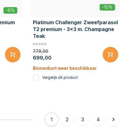
-10%
-9%
remium
Platinum Challenger Zweefparasol
T2 premium - 3x3 m. Champagne
Teak
779,00
699,00
Binnenkort weer beschikbaar
Vergelijk dit product
1
2
3
4