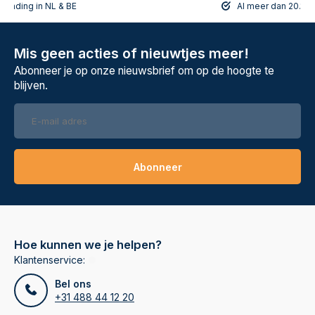
rzending in NL & BE
Al meer dan 20.108
Mis geen acties of nieuwtjes meer!
Abonneer je op onze nieuwsbrief om op de hoogte te
blijven.
Abonneer
Hoe kunnen we je helpen?
Klantenservice:
Bel ons
+31 488 44 12 20