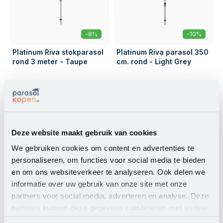
-8%
-10%
Platinum Riva stokparasol
Platinum Riva parasol 350
rond 3 meter - Taupe
cm. rond - Light Grey
119,00
139,00
109,00
124,95
Op voorraad
Op voorraad
Deze website maakt gebruik van cookies
Vergelijk dit product
Vergelijk dit product
We gebruiken cookies om content en advertenties te
personaliseren, om functies voor social media te bieden
en om ons websiteverkeer te analyseren. Ook delen we
informatie over uw gebruik van onze site met onze
partners voor social media, adverteren en analyse. Deze
partners kunnen deze gegevens combineren met andere
informatie die u aan ze heeft verstrekt of die ze hebben