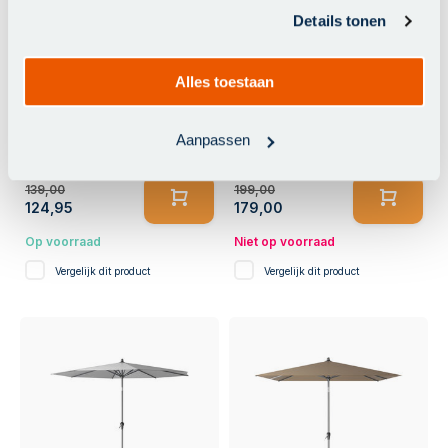
verzameld op basis van uw gebruik van hun services.
Details tonen
-10%
-10%
Alles toestaan
Platinum Riva stokparasol
Platinum Riva stokparasol
350 cm. rond - Antraciet
rond 3 meter - Premium -
Havana
Aanpassen
139,00
199,00
124,95
179,00
Op voorraad
Niet op voorraad
Vergelijk dit product
Vergelijk dit product