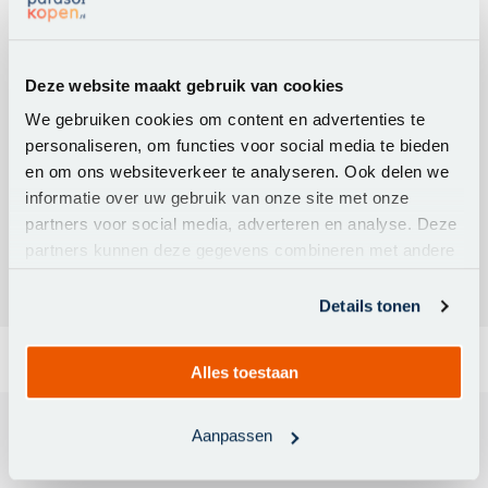
Artikelnummer:
7110C
Afmeting parasol
350 cm.
Stokdikte
48 mm.
Deze website maakt gebruik van cookies
Kleur doek
Light Grey
We gebruiken cookies om content en advertenties te
personaliseren, om functies voor social media te bieden
Materiaal frame
Aluminium
en om ons websiteverkeer te analyseren. Ook delen we
Deelbare stok
Ja
informatie over uw gebruik van onze site met onze
Volant
Nee
partners voor social media, adverteren en analyse. Deze
Materiaal doek
Polyester
partners kunnen deze gegevens combineren met andere
informatie die u aan ze heeft verstrekt of die ze hebben
verzameld op basis van uw gebruik van hun services.
Details tonen
Alles toestaan
Beschrijving
Aanpassen
Platinum Riva parasol 350 cm. Light Grey