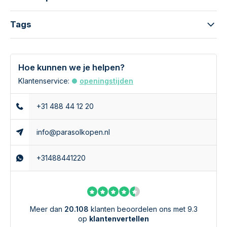
parasolvoet
40 kg. betonnen parasolvoet rond.
Tags
Als je de Platinum Riva parasol 350 cm. niet gebruikt dan
raden wij aan om de parasol in te klappen en te beschermen
Hoe kunnen we je helpen?
met een Aerocover parasolhoes. Deze zorgt ervoor dat de
Klantenservice:
openingstijden
parasol mooi schoon blijft en je er dus veel langer plezier
van hebt.
+31 488 44 12 20
Heb je nog vragen over de Platinum Riva parasol 350 cm.
info@parasolkopen.nl
light grey? Bel of mail ons. Wij helpen u graag bij het maken
van de juiste keuze voor een nieuwe parasol.
+31488441220
Meer dan
20.108
klanten beoordelen ons met 9.3
op
klantenvertellen