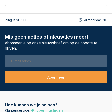
De diameter van de mast is 48 mm.
rzending in NL & BE
Al meer dan 20.108
Mis geen acties of nieuwtjes meer!
Abonneer je op onze nieuwsbrief om op de hoogte te
blijven.
Abonneer
Hoe kunnen we je helpen?
Klantenservice:
openingstijden