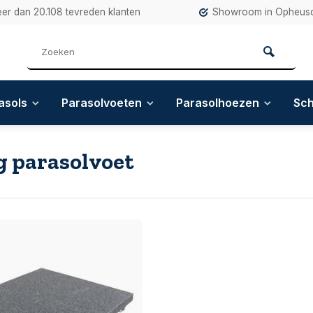
eer dan 20.108 tevreden klanten
Showroom in Opheusd
asols
Parasolvoeten
Parasolhoezen
Sc
g parasolvoet