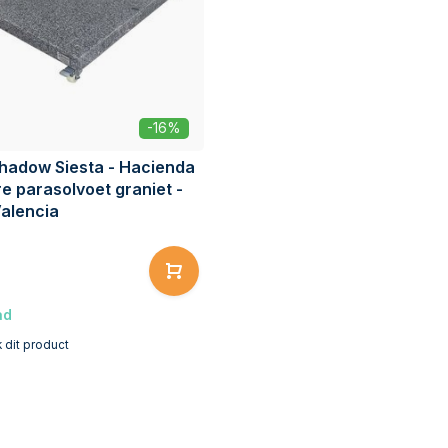
-16%
Shadow Siesta - Hacienda
re parasolvoet graniet -
Valencia
ad
k dit product