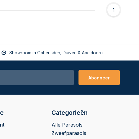
1
Showroom in Opheusden, Duiven & Apeldoorn
Abonneer
ie
Categorieën
nt
Alle Parasols
Zweefparasols