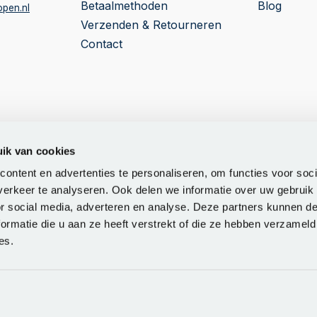
Betaalmethoden
Blog
pen.nl
Verzenden & Retourneren
Contact
ik van cookies
mer:
52547221
ontent en advertenties te personaliseren, om functies voor soci
mer:
NL850493894.N01
erkeer te analyseren. Ook delen we informatie over uw gebruik
or social media, adverteren en analyse. Deze partners kunnen 
ormatie die u aan ze heeft verstrekt of die ze hebben verzameld
es.