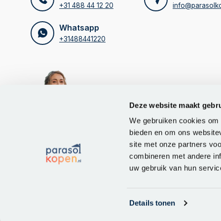
+31 488 44 12 20
info@parasolko
Whatsapp
+31488441220
Deze website maakt gebru
Edisonring 14
KVK num
We gebruiken cookies om c
6669 NB, Dodewaard
btw-num
bieden en om ons websitev
site met onze partners vo
combineren met andere inf
uw gebruik van hun servic
© Parasolkopen.nl | Powered by
emarkable
|
Sitemap
Details tonen