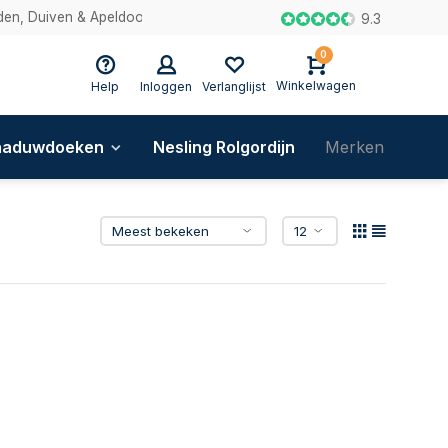
en, Duiven & Apeldoorn
9.3
0
Winkelwagen
Help
Inloggen
Verlanglijst
haduwdoeken
Nesling Rolgordijn
Merken
Blog