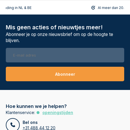
rzending in NL & BE
Al meer dan 20.108
Mis geen acties of nieuwtjes meer!
Abonneer je op onze nieuwsbrief om op de hoogte te
blijven.
Abonneer
Hoe kunnen we je helpen?
Klantenservice:
openingstijden
Bel ons
+31 488 44 12 20