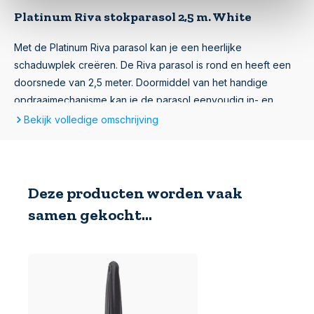
Platinum Riva stokparasol 2,5 m. White
Met de Platinum Riva parasol kan je een heerlijke
schaduwplek creëren. De Riva parasol is rond en heeft een
doorsnede van 2,5 meter. Doormiddel van het handige
opdraaimechanisme kan je de parasol eenvoudig in- en
uitklappen. De mast van de Riva bestaat uit twee delen. Dit
Bekijk volledige omschrijving
zorgt ervoor dat je de parasol uit elkaar kan halen en
gemakkelijk kunt opbergen.
Deze producten worden vaak
White parasoldoek van de Riva parasol 2.5
samen gekocht...
meter
Het parasoldoek van de Riva parasol 2.5 meter is wit van
kleur. Het doek is van goede kwaliteit, deze is namelijk
gemaakt van 100 % polyester. Daarnaast is het parasoldoek
voorzien van een speciale vuil- en waterafstotende coating.