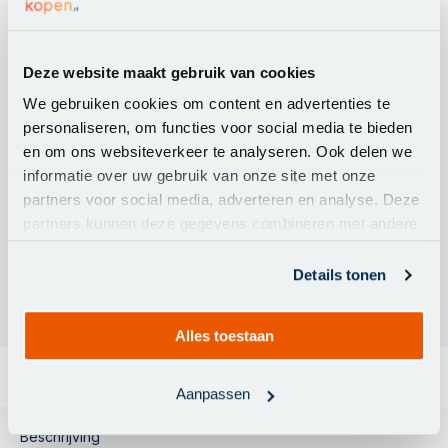
Merk:
Platinum
Artikelnummer:
7100A
Deze website maakt gebruik van cookies
Afmeting parasol
250 cm.
We gebruiken cookies om content en advertenties te
Stokdikte
38 mm.
personaliseren, om functies voor social media te bieden
Kleur doek
Wit
en om ons websiteverkeer te analyseren. Ook delen we
informatie over uw gebruik van onze site met onze
Materiaal frame
Aluminium
partners voor social media, adverteren en analyse. Deze
Deelbare stok
Ja
partners kunnen deze gegevens combineren met andere
Volant
Nee
informatie die u aan ze heeft verstrekt of die ze hebben
Materiaal doek
Polyester
verzameld op basis van uw gebruik van hun services.
Details tonen
Alles toestaan
Aanpassen
Beschrijving