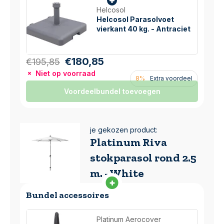
Helcosol
Helcosol Parasolvoet
vierkant 40 kg. - Antraciet
€180,85
€195,85
Niet op voorraad
8%
Extra voordeel
Voordeelbundel toevoegen
je gekozen product:
Platinum Riva
stokparasol rond 2.5
m. - White
Bundel accessoires
Platinum Aerocover