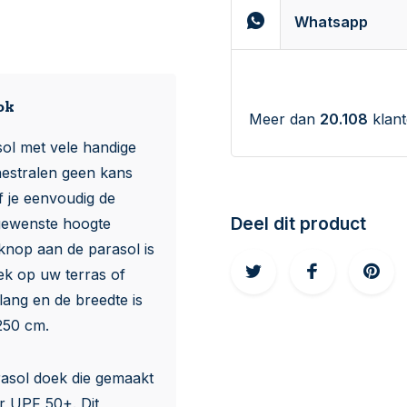
Whatsapp
ok
Meer dan
20.108
klant
ol met vele handige
nestralen geen kans
 je eenvoudig de
Deel dit product
gewenste hoogte
knop aan de parasol is
lek op uw terras of
ang en de breedte is
250 cm.
rasol doek die gemaakt
er UPF 50+. Dit