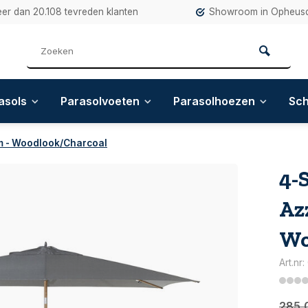
eer dan 20.108 tevreden klanten
Showroom in Opheusd
asols
Parasolvoeten
Parasolhoezen
Sc
m - Woodlook/Charcoal
4-
Az
Wo
Art.nr
285,