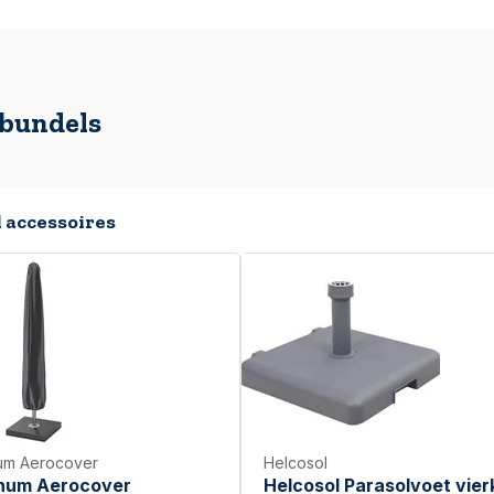
lbundels
 accessoires
num Aerocover
Helcosol
inum Aerocover
Helcosol Parasolvoet vier