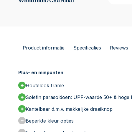
Woodlook/Charcoal
Product informatie
Specificaties
Reviews
Plus- en minpunten
Houtelook frame
Solefin parasoldoen: UPF-waarde 50+ & hoge k
Kantelbaar d.m.v. makkelijke draaiknop
Beperkte kleur opties