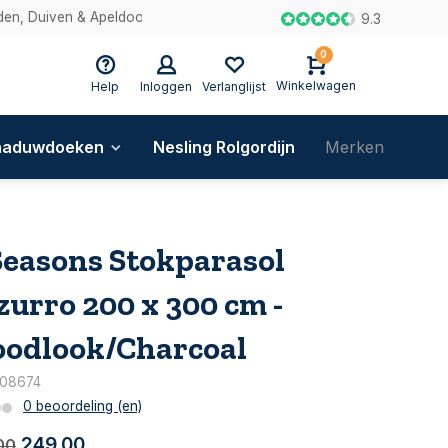
en, Duiven & Apeldoorn
9.3
0
Winkelwagen
Help
Inloggen
Verlanglijst
haduwdoeken
Nesling Rolgordijn
Merken
Blog
Seasons Stokparasol
zurro 200 x 300 cm -
odlook/Charcoal
: 08674
0 beoordeling (en)
249,00
00