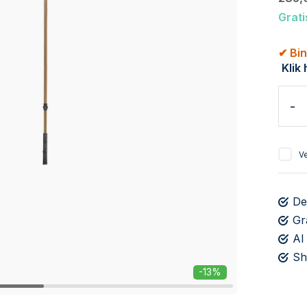
Grati
Klik 
-
Ve
De
Gr
Al
Sh
-13%