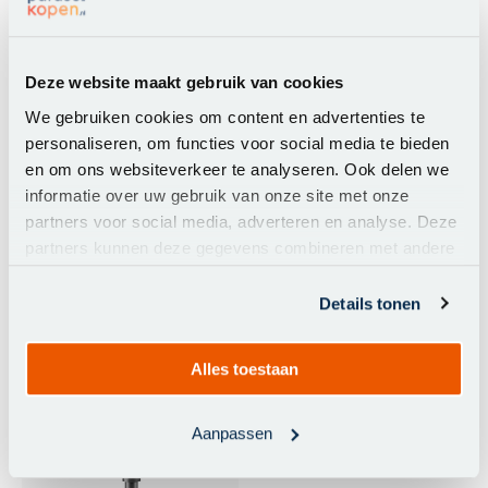
Deze website maakt gebruik van cookies
We gebruiken cookies om content en advertenties te
-16%
-8%
personaliseren, om functies voor social media te bieden
en om ons websiteverkeer te analyseren. Ook delen we
Perfect Shadow Marbella
4-Seasons Siesta
- Hawaii verrijdbare
parasolvoet graniet - 90
informatie over uw gebruik van onze site met onze
parasolvoet 120kg.
kg
partners voor social media, adverteren en analyse. Deze
partners kunnen deze gegevens combineren met andere
informatie die u aan ze heeft verstrekt of die ze hebben
356,00
259,00
299,00
239,00
verzameld op basis van uw gebruik van hun services.
Details tonen
Niet op voorraad
Niet op voorraad
Vergelijk dit product
Vergelijk dit product
Alles toestaan
Aanpassen