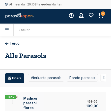
Al meer dan 20.108 tevreden klanten
0
Terug
Alle Parasols
Vierkante parasols
Ronde parasols
Rech
Filters
-16%
Madison
129,00
parasol
109,00
flores