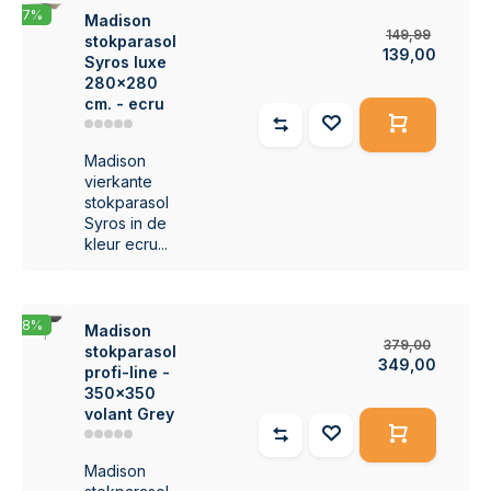
-7%
Madison
149,99
stokparasol
139,00
Syros luxe
280x280
cm. - ecru
Madison
vierkante
stokparasol
Syros in de
kleur ecru...
-8%
Madison
379,00
stokparasol
349,00
profi-line -
350x350
volant Grey
Madison