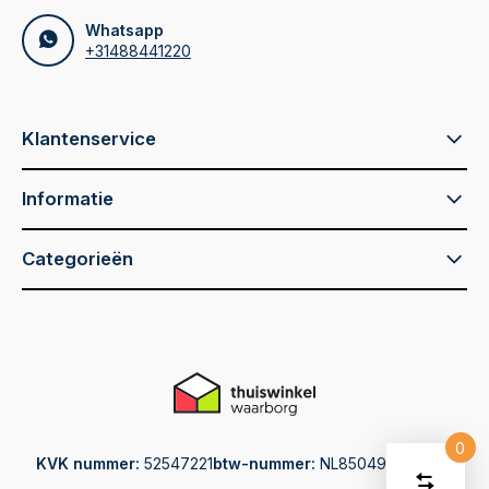
Whatsapp
+31488441220
Klantenservice
Informatie
Categorieën
0
KVK nummer:
52547221
btw-nummer:
NL850493894.N01
Vergelijk
Start