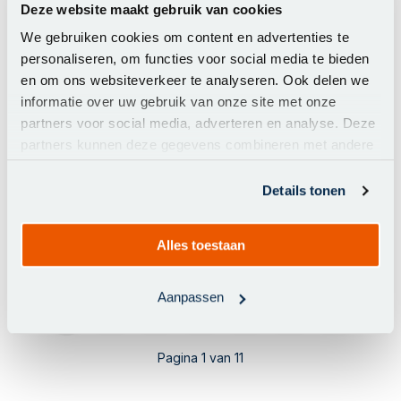
129,00
Stokparasol
Deze website maakt gebruik van cookies
109,00
flores luxe
We gebruiken cookies om content en advertenties te
300 cm.
personaliseren, om functies voor social media te bieden
polyester
Grey
en om ons websiteverkeer te analyseren. Ook delen we
informatie over uw gebruik van onze site met onze
Madison
partners voor social media, adverteren en analyse. Deze
flores
partners kunnen deze gegevens combineren met andere
stokparasol
informatie die u aan ze heeft verstrekt of die ze hebben
grey met
verzameld op basis van uw gebruik van hun services.
Details tonen
een
doorsnede
van 300
centimeter...
Alles toestaan
Aanpassen
1
2
3
4
5
11
Pagina 1 van 11