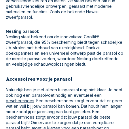
verschillende kleuren en maten. Ze staan bekend om hun
gebruiksvriendelijke ontwerpen, gemaakt met moderne
materialen en functies. Zoals de bekende Hawaii
zweefparasol.
Nesling parasol:
Nesling staat bekend om de innovatieve Coolfit®
zweefparasol, die 95% bescherming biedt tegen schadelijke
UV-stralen met behoud van ruimtelijkheid. Dankzij
doekspanners en een universeel ontwerp past de parasol op
de meeste parasolvoeten, waardoor Nesling doeltreffende
en veelzijdige schaduwoplossingen biedt.
Accessoires voor je parasol
Natuurlijk ben je met alleen tuinparasol nog niet klaar. Je hebt
ook nog een parasolvoet nodig en eventueel een
beschermhoes
. Een beschermhoes zorgt ervoor dat er geen
wat en vuil bij jouw parasol kan komen. Dat houdt hem langer
mooi zodat jij er jarenlang van kunt genieten. Een
beschermhoes zorgt ervoor dat jouw parasol de beste
parasol blijft! Om ervoor te zorgen dat je een verrijdbare
parasol hebt, moet je kiezen voor een
parasolvoet
op