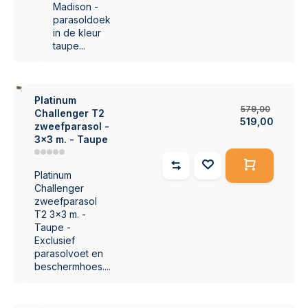
Madison -
parasoldoek
in de kleur
taupe...
0%
Platinum
579,00
Challenger T2
519,00
zweefparasol -
3x3 m. - Taupe
Platinum
Challenger
zweefparasol
T2 3x3 m. -
Taupe -
Exclusief
parasolvoet en
beschermhoes....