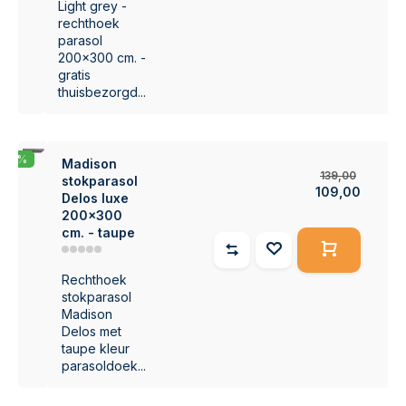
Light grey -
rechthoek
parasol
200x300 cm. -
gratis
thuisbezorgd...
-22%
Madison
139,00
stokparasol
109,00
Delos luxe
200x300
cm. - taupe
Rechthoek
stokparasol
Madison
Delos met
taupe kleur
parasoldoek...