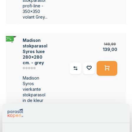
stokparasol
profi-line -
350x350
volant Grey...
-7%
Madison
149,99
stokparasol
139,00
Syros luxe
280x280
cm. - grey
Madison
Syros
vierkante
stokparasol
in de kleur
grey....
-16%
Madison