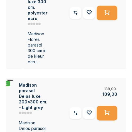
luxe 300
cm.
polyester
ecru
Madison
Flores
parasol
300 cm in
de kleur
ecru...
-22%
Madison
139,00
parasol
109,00
Delos luxe
200x300 cm.
- Light grey
Madison
Delos parasol