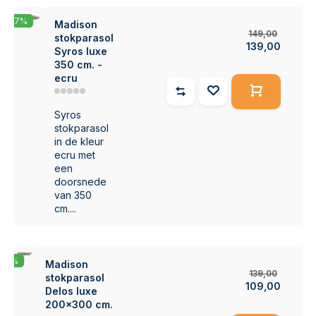
-7%
Madison
149,00
stokparasol
139,00
Syros luxe
350 cm. -
ecru
Syros
stokparasol
in de kleur
ecru met
een
doorsnede
van 350
cm....
-22%
Madison
139,00
stokparasol
109,00
Delos luxe
200x300 cm.