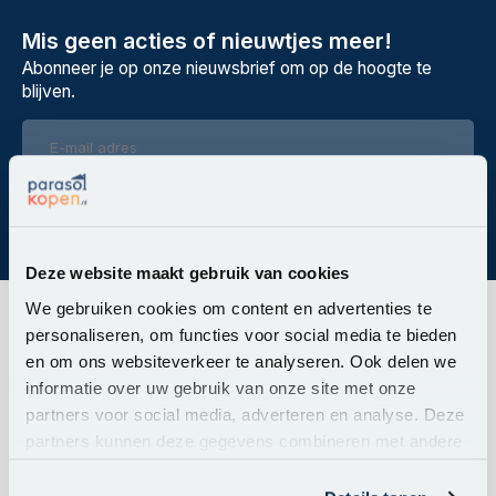
Mis geen acties of nieuwtjes meer!
Abonneer je op onze nieuwsbrief om op de hoogte te
blijven.
Abonneer
Deze website maakt gebruik van cookies
We gebruiken cookies om content en advertenties te
personaliseren, om functies voor social media te bieden
Hoe kunnen we je helpen?
en om ons websiteverkeer te analyseren. Ook delen we
Klantenservice:
nu geopend
informatie over uw gebruik van onze site met onze
Bel ons
partners voor social media, adverteren en analyse. Deze
+31 488 44 12 20
partners kunnen deze gegevens combineren met andere
informatie die u aan ze heeft verstrekt of die ze hebben
Stuur ons een mail
verzameld op basis van uw gebruik van hun services.