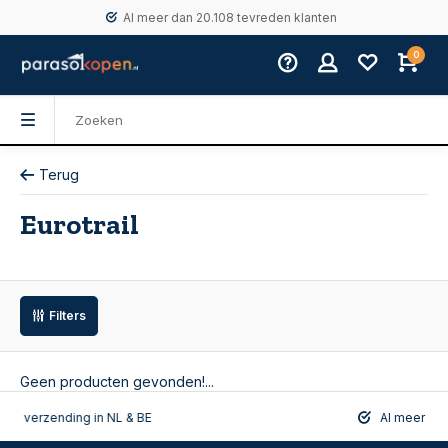
Al meer dan 20.108 tevreden klanten
0
Terug
Eurotrail
Filters
Geen producten gevonden!...
rzending in NL & BE
Al meer dan 20.108