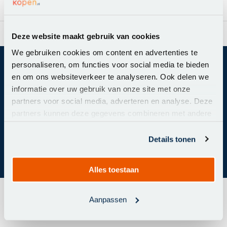
Pagina 1 van 1
rzending in NL & BE
Al meer dan 20.108
Deze website maakt gebruik van cookies
We gebruiken cookies om content en advertenties te
personaliseren, om functies voor social media te bieden
Mis geen acties of nieuwtjes meer!
en om ons websiteverkeer te analyseren. Ook delen we
Abonneer je op onze nieuwsbrief om op de hoogte te
informatie over uw gebruik van onze site met onze
blijven.
partners voor social media, adverteren en analyse. Deze
partners kunnen deze gegevens combineren met andere
informatie die u aan ze heeft verstrekt of die ze hebben
verzameld op basis van uw gebruik van hun services.
Details tonen
Abonneer
Alles toestaan
Aanpassen
Hoe kunnen we je helpen?
Klantenservice: