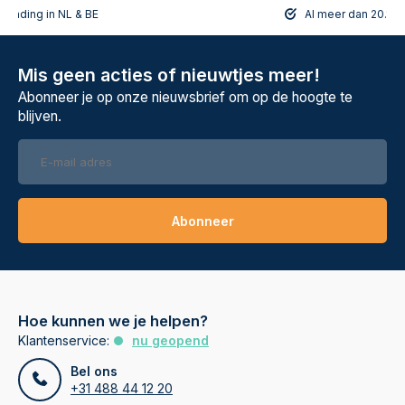
rzending in NL & BE
Al meer dan 20.108
Mis geen acties of nieuwtjes meer!
Abonneer je op onze nieuwsbrief om op de hoogte te
blijven.
Abonneer
Hoe kunnen we je helpen?
Klantenservice:
nu geopend
Bel ons
+31 488 44 12 20