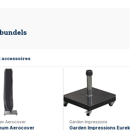
lbundels
 accessoires
num Aerocover
Garden Impressions
inum Aerocover
Garden Impressions Eure