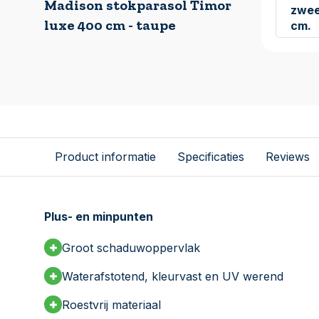
Madison stokparasol Timor
zwee
luxe 400 cm - taupe
cm.
Product informatie
Specificaties
Reviews
Plus- en minpunten
Groot schaduwoppervlak
Waterafstotend, kleurvast en UV werend
Roestvrij materiaal