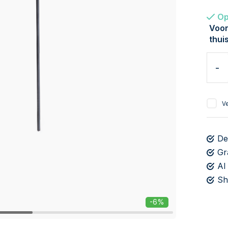
Op
Voor
thui
-
Ve
De
Gr
Al
Sh
-6%