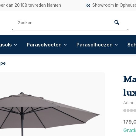
eer dan 20.108 tevreden klanten
Showroom in Opheusd
asols
Parasolvoeten
Parasolhoezen
Sc
upe
Ma
lu
Art.nr
179,
Grati