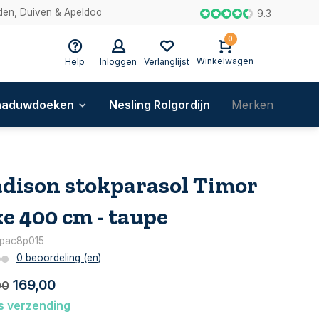
en, Duiven & Apeldoorn
9.3
0
Winkelwagen
Help
Inloggen
Verlanglijst
haduwdoeken
Nesling Rolgordijn
Merken
Blog
dison stokparasol Timor
xe 400 cm - taupe
: pac8p015
0 beoordeling (en)
169,00
00
s verzending