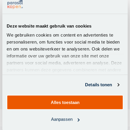
Merk:
Platinum
Artikelnummer:
7200Q
Deze website maakt gebruik van cookies
Afmeting parasol
300x300cm.
Kleur doek
Taupe
We gebruiken cookies om content en advertenties te
personaliseren, om functies voor social media te bieden
Materiaal doek
Spuncrylic
en om ons websiteverkeer te analyseren. Ook delen we
Windvanger
Ja
informatie over uw gebruik van onze site met onze
Volant
Ja
partners voor social media, adverteren en analyse. Deze
Kleur frame
Antraciet
partners kunnen deze gegevens combineren met andere
informatie die u aan ze heeft verstrekt of die ze hebben
Materiaal frame
Aluminium
verzameld op basis van uw gebruik van hun services.
Details tonen
Kantelbaar
Achterwaarts en zijwaarts
Alles toestaan
Aanpassen