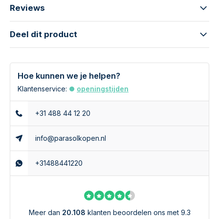
2
UPF 25-39
Erg goed
96.0 - 97.4
Reviews
4
UPF 40-50+
Excellent
97.5 - 99+
Deel dit product
Platinum Nexus T2 3x3m. welke parasolvoet?
De Nexus T2 zweefparasol wordt standaard geleverd
Hoe kunnen we je helpen?
exclusief parasolvoet en parasolhoes. Wij raden u aan om
gebruik te maken van een parasolvoet van minstens 90
Klantenservice:
openingstijden
kilogram. Deze hebben wij zowel met als zonder wielen. Ook
is het mogelijk om te kiezen voor een ingraafparasolvoet.
+31 488 44 12 20
Deze heeft als voordeel dat je meer ruimte op je terras over
hebt. Kortom genieten doe in de schaduw doe je met de
info@parasolkopen.nl
Platinum T2 3x3m. zweefparasol.
+31488441220
Heeft u nog vragen over de Nexus T2 3x3m. in de kleur
Havana taupe? Bel of mail ons. Wij helpen u graag bij het
kiezen van de juiste zweefparasol.
Meer dan
20.108
klanten beoordelen ons met 9.3