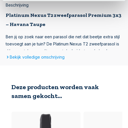
Beschrijving
Platinum Nexus T2 zweefparasol Premium 3x3
– Havana Taupe
Ben jij op zoek naar een parasol die net dat beetje extra stijl
toevoegt aan je tuin? De Platinum Nexus T2 zweefparasol is
dé eyecatcher van dit moment dankzij het ronde hoeken
Bekijk volledige omschrijving
design van het doek. Het stevige antracietkleurige frame in
combinatie met het 3x3 meter taupe doek zorgt voor een
elegante en praktische uitstraling. Met het geïntegreerde
stabiliteitssysteem, de dubbele kantelfunctie en de 360°
Deze producten worden vaak
draaibaarheid ben je altijd verzekerd van schaduw, hoe de
zon ook staat. Bestel deze design parasol eenvoudig online.
samen gekocht...
Kwaliteit van het Doek – Stofklasse en UV-
bescherming