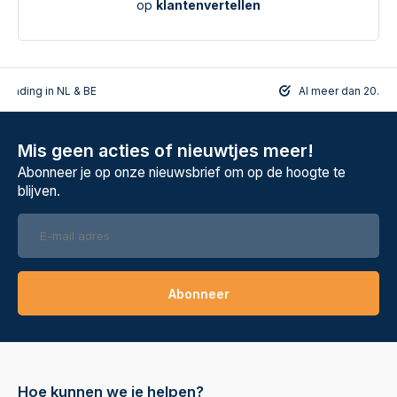
op
klantenvertellen
rzending in NL & BE
Al meer dan 20.108
Mis geen acties of nieuwtjes meer!
Abonneer je op onze nieuwsbrief om op de hoogte te
blijven.
Abonneer
Hoe kunnen we je helpen?