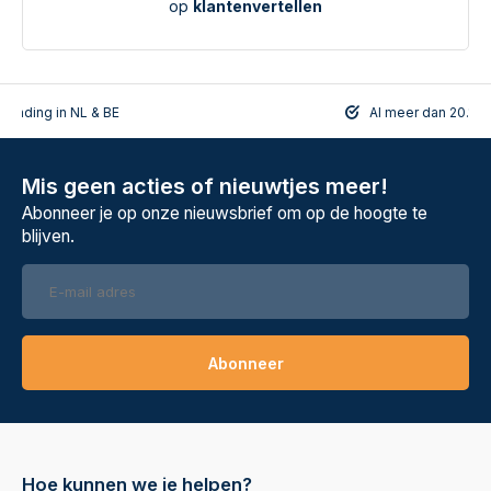
op
klantenvertellen
rzending in NL & BE
Al meer dan 20.108
Mis geen acties of nieuwtjes meer!
Abonneer je op onze nieuwsbrief om op de hoogte te
blijven.
Abonneer
Hoe kunnen we je helpen?