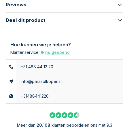
2
UPF 25-39
Erg goed
96.0 - 97.4
Reviews
4
UPF 40-50+
Excellent
97.5 - 99+
Deel dit product
Platinum Nexus T2 3x3m. welke parasolvoet?
De Nexus T2 zweefparasol wordt standaard geleverd
Hoe kunnen we je helpen?
exclusief parasolvoet en parasolhoes. Wij raden u aan om
gebruik te maken van een parasolvoet van minstens 90
Klantenservice:
nu geopend
kilogram. Deze hebben wij zowel met als zonder wielen. Ook
is het mogelijk om te kiezen voor een ingraafparasolvoet.
+31 488 44 12 20
Deze heeft als voordeel dat je meer ruimte op je terras over
hebt. Kortom genieten doe in de schaduw doe je met de
info@parasolkopen.nl
Platinum T2 3x3m. zweefparasol.
+31488441220
Heeft u nog vragen over de Nexus T2 3x3m. in de kleur
faded black? Bel of mail ons. Wij helpen u graag bij het
kiezen van de juiste zweefparasol.
Meer dan
20.108
klanten beoordelen ons met 9.3