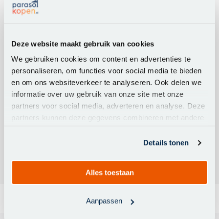
Merk:
Platinum
Artikelnummer:
7200P
Deze website maakt gebruik van cookies
Afmeting parasol
300x300cm.
Kleur doek
Faded Black
We gebruiken cookies om content en advertenties te
personaliseren, om functies voor social media te bieden
Materiaal doek
Spuncrylic
en om ons websiteverkeer te analyseren. Ook delen we
Windvanger
Ja
informatie over uw gebruik van onze site met onze
Volant
Ja
partners voor social media, adverteren en analyse. Deze
Kleur frame
Antraciet
partners kunnen deze gegevens combineren met andere
informatie die u aan ze heeft verstrekt of die ze hebben
Materiaal frame
Aluminium
verzameld op basis van uw gebruik van hun services.
Details tonen
Kantelbaar
Achterwaarts en zijwaarts
Alles toestaan
Aanpassen