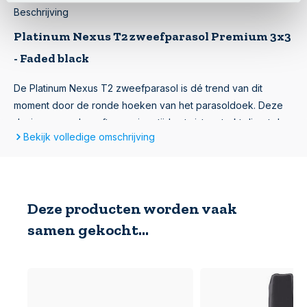
Beschrijving
Platinum Nexus T2 zweefparasol Premium 3x3
- Faded black
De Platinum Nexus T2 zweefparasol is dé trend van dit
moment door de ronde hoeken van het parasoldoek. Deze
design parasol geeft een eigentijdse twist en trekt direct de
Bekijk volledige omschrijving
aandacht in elke tuin. Het stevige frame in antraciet en het
3x3 meter doek in tijdloos faded black vormen samen een
stijlvolle en praktische combinatie. Door het geïntegreerde
stabiliteitssysteem, de dubbele kantelfunctie en 360 graden
Deze producten worden vaak
draaibaarheid zit je altijd in de schaduw, ongeacht de stand
van de zon. Bestel deze unieke parasol eenvoudig online.
samen gekocht...
Kwaliteit van het Doek – Stofklasse en UV-
bescherming