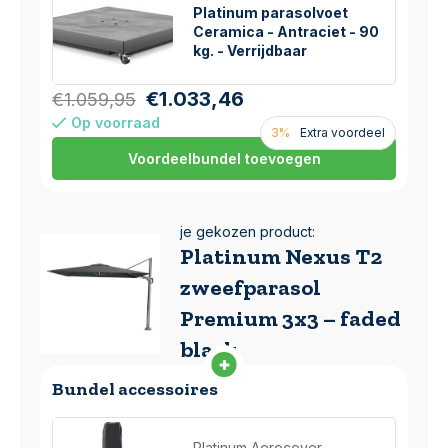
Platinum parasolvoet
Ceramica - Antraciet - 90
kg. - Verrijdbaar
€1.033,46
€1.059,95
Op voorraad
3%
Extra voordeel
Voordeelbundel toevoegen
je gekozen product:
Platinum Nexus T2
zweefparasol
Premium 3x3 – faded
black
Bundel accessoires
Platinum Aerocover