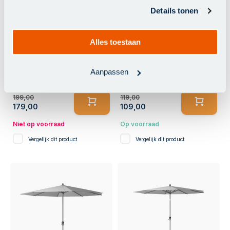
verzameld op basis van uw gebruik van hun services.
Details tonen
-10%
-8%
Alles toestaan
Platinum Riva stokparasol
Platinum Riva stokparasol
rond 3 meter - Premium -
vierkant 2.5x2.5 m. -
Havana
Taupe
Aanpassen
199,00
119,00
179,00
109,00
Niet op voorraad
Op voorraad
Vergelijk dit product
Vergelijk dit product