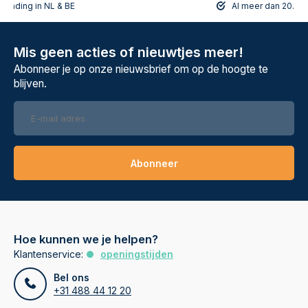
rzending in NL & BE
Al meer dan 20.108
Mis geen acties of nieuwtjes meer!
Abonneer je op onze nieuwsbrief om op de hoogte te
blijven.
Abonneer
Hoe kunnen we je helpen?
Klantenservice:
openingstijden
Bel ons
+31 488 44 12 20