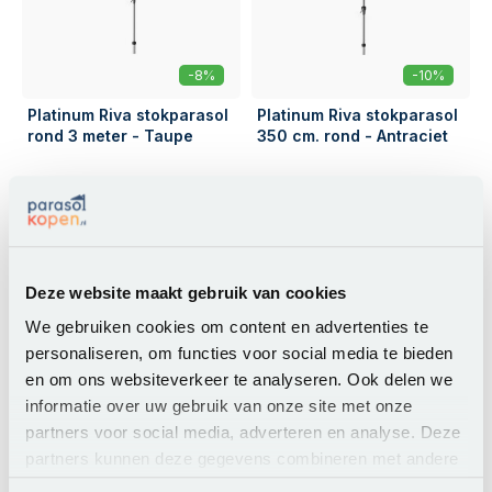
-8%
-10%
Platinum Riva stokparasol
Platinum Riva stokparasol
rond 3 meter - Taupe
350 cm. rond - Antraciet
119,00
139,00
109,00
124,95
Op voorraad
Op voorraad
Deze website maakt gebruik van cookies
Vergelijk dit product
Vergelijk dit product
We gebruiken cookies om content en advertenties te
personaliseren, om functies voor social media te bieden
en om ons websiteverkeer te analyseren. Ook delen we
informatie over uw gebruik van onze site met onze
partners voor social media, adverteren en analyse. Deze
partners kunnen deze gegevens combineren met andere
informatie die u aan ze heeft verstrekt of die ze hebben