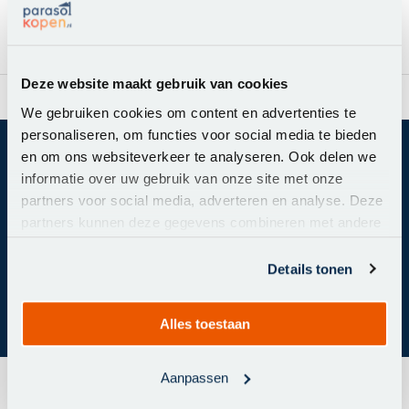
Pagina 1 van 1
Deze website maakt gebruik van cookies
rzending in NL & BE
Al meer dan 20.108
We gebruiken cookies om content en advertenties te
personaliseren, om functies voor social media te bieden
en om ons websiteverkeer te analyseren. Ook delen we
Mis geen acties of nieuwtjes meer!
informatie over uw gebruik van onze site met onze
Abonneer je op onze nieuwsbrief om op de hoogte te
partners voor social media, adverteren en analyse. Deze
blijven.
partners kunnen deze gegevens combineren met andere
informatie die u aan ze heeft verstrekt of die ze hebben
verzameld op basis van uw gebruik van hun services.
Details tonen
Abonneer
Alles toestaan
Aanpassen
Hoe kunnen we je helpen?