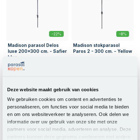
-22%
-8%
Madison parasol Delos
Madison stokparasol
luxe 200x300 cm. - Safier
Paros 2 - 300 cm. - Yellow
blue
139,00
129,00
109,00
119,00
Deze website maakt gebruik van cookies
Op voorraad
Op voorraad
We gebruiken cookies om content en advertenties te
Vergelijk dit product
Vergelijk dit product
personaliseren, om functies voor social media te bieden
en om ons websiteverkeer te analyseren. Ook delen we
informatie over uw gebruik van onze site met onze
partners voor social media, adverteren en analyse. Deze
partners kunnen deze gegevens combineren met andere