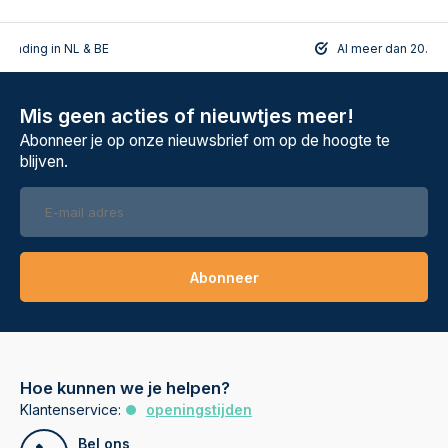
rzending in NL & BE
Al meer dan 20.108
Mis geen acties of nieuwtjes meer!
Abonneer je op onze nieuwsbrief om op de hoogte te
blijven.
Abonneer
Hoe kunnen we je helpen?
Klantenservice:
openingstijden
Bel ons