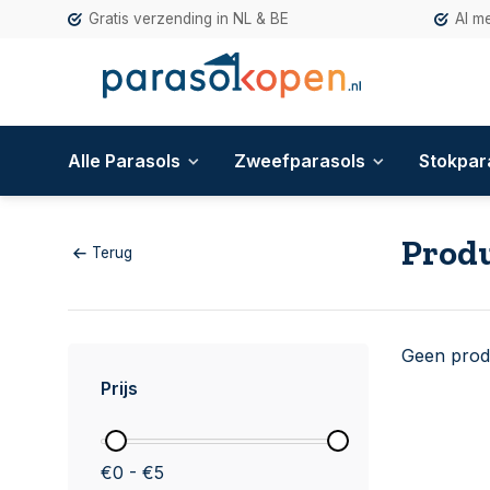
Gratis verzending in NL & BE
Al m
Alle Parasols
Zweefparasols
Stokpar
Produ
Terug
Geen prod
Prijs
€0 - €5