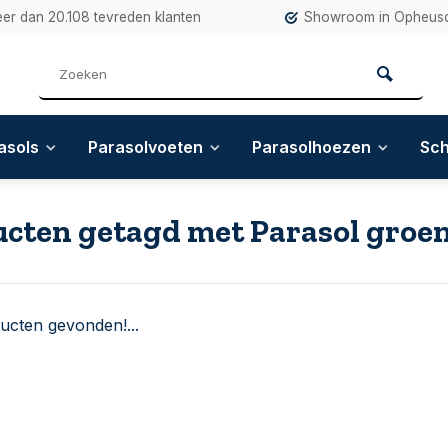
eer dan 20.108 tevreden klanten
Showroom in Opheusd
asols
Parasolvoeten
Parasolhoezen
Sc
cten getagd met Parasol groe
ucten gevonden!...