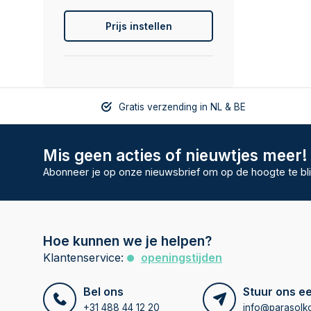
Prijs instellen
Gratis verzending in NL & BE
Mis geen acties of nieuwtjes meer!
Abonneer je op onze nieuwsbrief om op de hoogte te bli
Hoe kunnen we je helpen?
Klantenservice:
openingstijden
Bel ons
Stuur ons ee
+31 488 44 12 20
info@parasolko