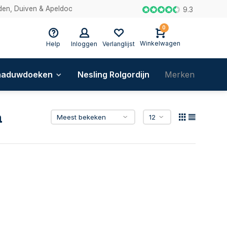
en, Duiven & Apeldoorn
9.3
0
Winkelwagen
Help
Inloggen
Verlanglijst
haduwdoeken
Nesling Rolgordijn
Merken
Blog
n