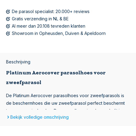
De parasol specialist: 20.000+ reviews
Gratis verzending in NL & BE
Al meer dan 20.108 tevreden klanten
Showroom in Opheusden, Duiven & Apeldoorn
Beschrijving
Platinum Aerocover parasolhoes voor
zweefparasol
De Platinum Aerocover parasolhoes voor zweefparasols is
de beschermhoes die uw zweefparasol perfect beschermt
tegen weersinvloeden. De parasolhoes is ademend, dit is erg
Bekijk volledige omschrijving
belangrijk omdat er altijd condensvorming ontstaat door
temperatuur verschillen. Het ademende membraan zorgt
ervoor dat condensvorming kan ontsnappen. Ook zorgt het