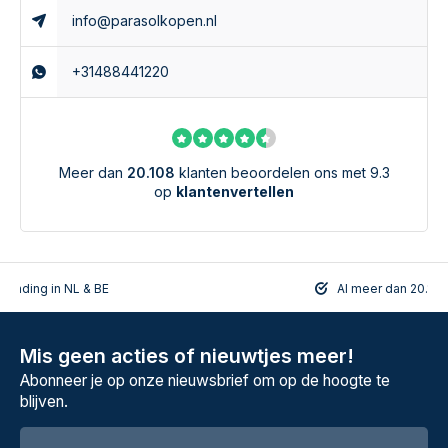
Enkele type parasols waar de hoes voor geschikt is:
info@parasolkopen.nl
Platinum: Icon parasol, Challenger T1 4x3 meter
+31488441220
Glatz: Sombrano parasol
Borek: Rodi parasol
4 Seasons Outdoor: Hacienda parasol 4x3 meter
Meer dan
20.108
klanten beoordelen ons met 9.3
Zoals gezegd is de parasolhoes geschikt voor meer
op
klantenvertellen
parasols. Twijfelt u of dit de juiste parasolhoes is voor uw
parasol? Bel of mail ons wij helpen u graag.
rzending in NL & BE
Al meer dan 20.108
Mis geen acties of nieuwtjes meer!
Abonneer je op onze nieuwsbrief om op de hoogte te
blijven.