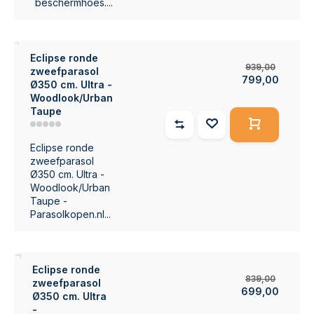
beschermhoes....
%
Eclipse ronde
939,00
zweefparasol
799,00
Ø350 cm. Ultra -
Woodlook/Urban
Taupe
Eclipse ronde
zweefparasol
Ø350 cm. Ultra -
Woodlook/Urban
Taupe -
Parasolkopen.nl...
7%
Eclipse ronde
839,00
zweefparasol
699,00
Ø350 cm. Ultra
-