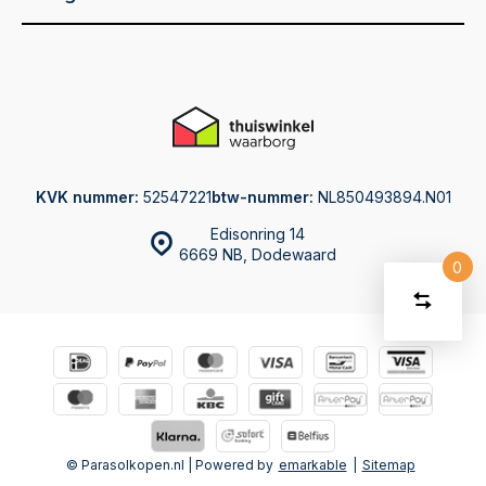
KVK nummer:
52547221
btw-nummer:
NL850493894.N01
Edisonring 14
6669 NB, Dodewaard
0
Vergelijk
Start
producte
U
Verwijder
heeft
alle
producten
vergelijki
geen
artikelen
in uw
winkelwage
© Parasolkopen.nl | Powered by
emarkable
|
Sitemap