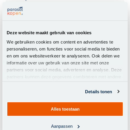
Ø350 cm. Ultra -
Antraciet/Soft
Sand -
Parasolkopen.nl...
Deze website maakt gebruik van cookies
We gebruiken cookies om content en advertenties te
7%
Eclipse ronde
839,00
personaliseren, om functies voor social media te bieden
zweefparasol
699,00
Ø350 cm. Ultra
en om ons websiteverkeer te analyseren. Ook delen we
- Antraciet/Ash
informatie over uw gebruik van onze site met onze
Black
partners voor social media, adverteren en analyse. Deze
partners kunnen deze gegevens combineren met andere
Perfect Shadow
informatie die u aan ze heeft verstrekt of die ze hebben
Eclipse ronde
verzameld op basis van uw gebruik van hun services.
Details tonen
zweefparasol
Ø350 cm. Ultra -
Antraciet/Ash
Black -
Alles toestaan
Parasolkopen.nl...
Aanpassen