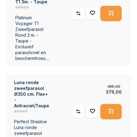
T1 3m. - Taupe
Platinum
Voyager T1
Zweefparasol
Rond 3 m. -
Taupe -
Exclusief
parasolvoet en
beschermhoes....
7%
Luna ronde
455,00
zweefparasol
379,00
Ø350 cm. Flex+
-
Antraciet/Taupe
Perfect Shadow
Luna ronde
zweefparasol