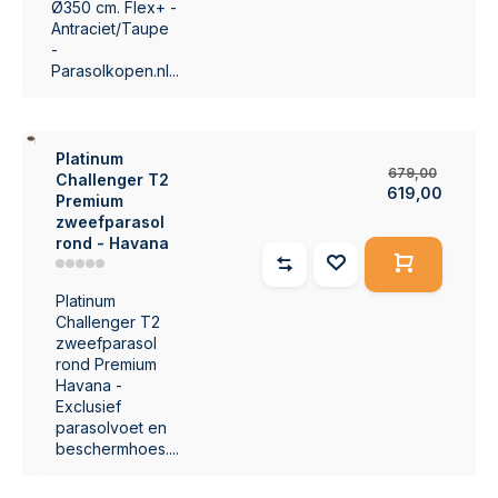
Ø350 cm. Flex+ -
Antraciet/Taupe
-
Parasolkopen.nl...
9%
Platinum
679,00
Challenger T2
619,00
Premium
zweefparasol
rond - Havana
Platinum
Challenger T2
zweefparasol
rond Premium
Havana -
Exclusief
parasolvoet en
beschermhoes....