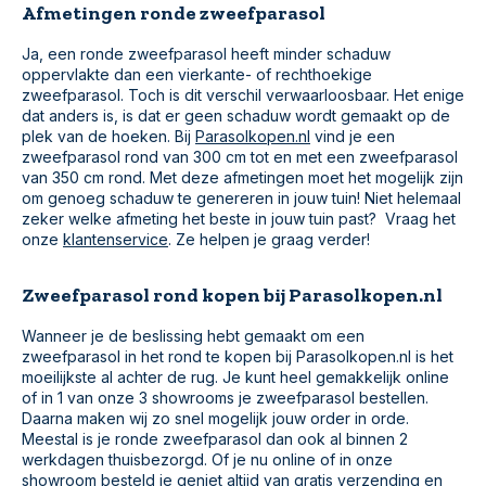
Afmetingen ronde zweefparasol
Ja, een ronde zweefparasol heeft minder schaduw
oppervlakte dan een vierkante- of rechthoekige
zweefparasol. Toch is dit verschil verwaarloosbaar. Het enige
dat anders is, is dat er geen schaduw wordt gemaakt op de
plek van de hoeken. Bij
Parasolkopen.nl
vind je een
zweefparasol rond van 300 cm tot en met een zweefparasol
van 350 cm rond. Met deze afmetingen moet het mogelijk zijn
om genoeg schaduw te genereren in jouw tuin! Niet helemaal
zeker welke afmeting het beste in jouw tuin past? Vraag het
onze
klantenservice
. Ze helpen je graag verder!
Zweefparasol rond kopen bij Parasolkopen.nl
Wanneer je de beslissing hebt gemaakt om een
zweefparasol in het rond te kopen bij Parasolkopen.nl is het
moeilijkste al achter de rug. Je kunt heel gemakkelijk online
of in 1 van onze 3 showrooms je zweefparasol bestellen.
Daarna maken wij zo snel mogelijk jouw order in orde.
Meestal is je ronde zweefparasol dan ook al binnen 2
werkdagen thuisbezorgd. Of je nu online of in onze
showroom besteld je geniet altijd van gratis verzending en