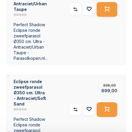
Antraciet/Urban
Taupe
Perfect Shadow
Eclipse ronde
zweefparasol
Ø350 cm. Ultra -
Antraciet/Urban
Taupe -
Parasolkopen.nl...
7%
Eclipse ronde
839,00
zweefparasol
699,00
Ø350 cm. Ultra
- Antraciet/Soft
Sand
Perfect Shadow
Eclipse ronde
zweefparasol