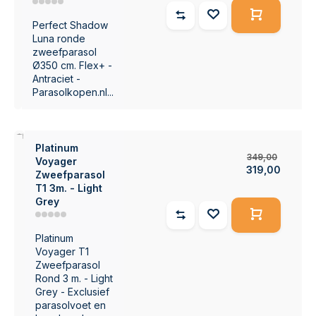
Perfect Shadow
Luna ronde
zweefparasol
Ø350 cm. Flex+ -
Antraciet -
Parasolkopen.nl...
9%
Platinum
349,00
Voyager
319,00
Zweefparasol
T1 3m. - Light
Grey
Platinum
Voyager T1
Zweefparasol
Rond 3 m. - Light
Grey - Exclusief
parasolvoet en