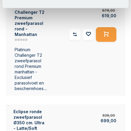
9%
Platinum
679,00
Challenger T2
619,00
Premium
zweefparasol
rond -
Manhattan
Platinum
Challenger T2
zweefparasol
rond Premium
manhattan -
Exclusief
parasolvoet en
beschermhoes....
7%
Eclipse ronde
839,00
zweefparasol
699,00
Ø350 cm. Ultra
- Latte/Soft