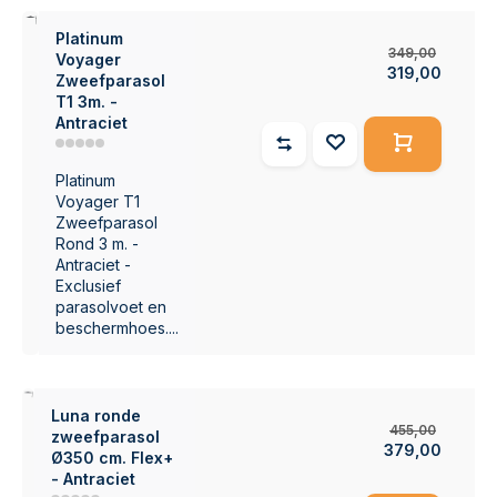
9%
Platinum
349,00
Voyager
319,00
Zweefparasol
T1 3m. -
Antraciet
Platinum
Voyager T1
Zweefparasol
Rond 3 m. -
Antraciet -
Exclusief
parasolvoet en
beschermhoes....
7%
Luna ronde
455,00
zweefparasol
379,00
Ø350 cm. Flex+
- Antraciet