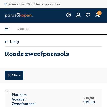
Al meer dan 20.108 tevreden klanten
0
Terug
Ronde zweefparasols
Filters
9%
Platinum
349,00
Voyager
319,00
Zweefparasol